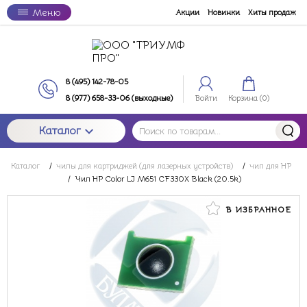
Меню
Акции
Новинки
Хиты продаж
8 (495) 142-78-05
8 (977) 658-33-06 (выходные)
Войти
Корзина (
0
)
Каталог
Каталог
/
чипы для картриджей (для лазерных устройств)
/
чип для HP
/
Чип HP Color LJ M651 CF330X Black (20.5k)
В ИЗБРАННОЕ