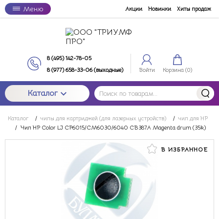
Меню
Акции
Новинки
Хиты продаж
8 (495) 142-78-05
8 (977) 658-33-06 (выходные)
Войти
Корзина (
0
)
Каталог
Каталог
/
чипы для картриджей (для лазерных устройств)
/
чип для HP
/
Чип HP Color LJ CP6015/CM6030/6040 CB387A Magenta drum (35k)
В ИЗБРАННОЕ