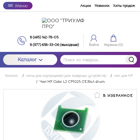
Меню
Акции
Новинки
Хиты продаж
8 (495) 142-78-05
8 (977) 658-33-06 (выходные)
Войти
Корзина (
0
)
Каталог
Каталог
/
чипы для картриджей (для лазерных устройств)
/
чип для HP
/
Чип HP Color LJ CP1025 CE314A drum
В ИЗБРАННОЕ