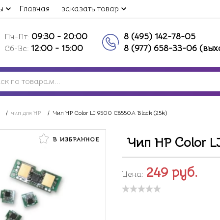
ы
Главная
заказать товар
09:30 - 20:00
8 (495) 142-78-05
Пн-Пт:
12:00 - 15:00
8 (977) 658-33-06 (вы
Сб-Вс:
/
чип для HP
/
Чип HP Color LJ 9500 C8550A Black (25k)
Чип HP Color L
В ИЗБРАННОЕ
249
руб.
Цена: