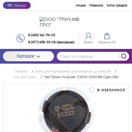
Меню
Акции
Новинки
Хиты продаж
8 (495) 142-78-05
8 (977) 658-33-06 (выходные)
Войти
Корзина (
0
)
Каталог
Каталог
/
чипы для картриджей (для лазерных устройств)
/
чип для Epson
/
Чип Epson AcuLaser CX21N S050318 Cyan (5k)
В ИЗБРАННОЕ