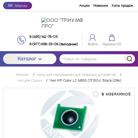
Меню
Акции
Новинки
Хиты продаж
8 (495) 142-78-05
8 (977) 658-33-06 (выходные)
Войти
Корзина (
0
)
Каталог
Каталог
/
чипы для картриджей (для лазерных устройств)
/
чип для Canon
/
Чип HP Color LJ M855 CF310A Black (29k)
В ИЗБРАННОЕ