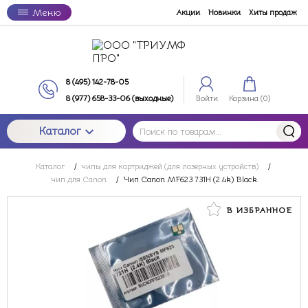
Меню
Акции
Новинки
Хиты продаж
8 (495) 142-78-05
8 (977) 658-33-06 (выходные)
Войти
Корзина (
0
)
Каталог
Каталог
/
чипы для картриджей (для лазерных устройств)
/
чип для Canon
/
Чип Canon MF623 731H (2.4k) Black
В ИЗБРАННОЕ