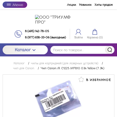
Меню
Акции
Новинки
Хиты продаж
8 (495) 142-78-05
8 (977) 658-33-06 (выходные)
Войти
Корзина (
0
)
Каталог
Каталог
/
чипы для картриджей (для лазерных устройств)
/
чип для Canon
/
Чип Canon iR C1225 MF810 034 Yellow (7.3k)
В ИЗБРАННОЕ