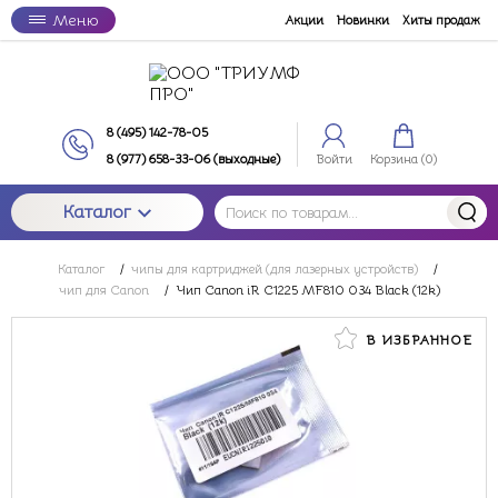
Меню
Акции
Новинки
Хиты продаж
8 (495) 142-78-05
8 (977) 658-33-06 (выходные)
Войти
Корзина (
0
)
Каталог
Каталог
/
чипы для картриджей (для лазерных устройств)
/
чип для Canon
/
Чип Canon iR C1225 MF810 034 Black (12k)
В ИЗБРАННОЕ